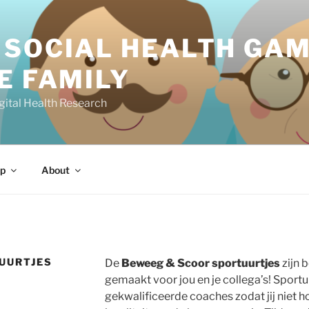
 SOCIAL HEALTH GAM
E FAMILY
gital Health Research
p
About
UURTJES
De
Beweeg & Scoor sportuurtjes
zijn
gemaakt voor jou en je collega’s! Sport
gekwalificeerde coaches zodat jij niet ho