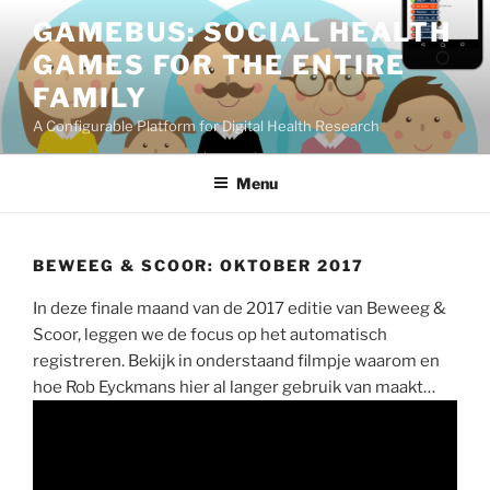
Skip
GAMEBUS: SOCIAL HEALTH
to
GAMES FOR THE ENTIRE
content
FAMILY
A Configurable Platform for Digital Health Research
Menu
BEWEEG & SCOOR: OKTOBER 2017
In deze finale maand van de 2017 editie van Beweeg &
Scoor, leggen we de focus op het automatisch
registreren. Bekijk in onderstaand filmpje waarom en
hoe Rob Eyckmans hier al langer gebruik van maakt…